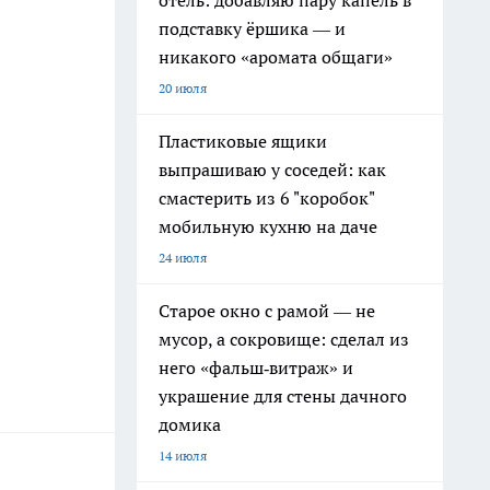
отель: добавляю пару капель в
подставку ёршика — и
никакого «аромата общаги»
20 июля
Пластиковые ящики
выпрашиваю у соседей: как
смастерить из 6 "коробок"
мобильную кухню на даче
24 июля
Старое окно с рамой — не
мусор, а сокровище: сделал из
него «фальш‑витраж» и
украшение для стены дачного
домика
14 июля