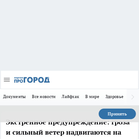
Документы
Все новости
Лайфхак
В мире
Здоровье
Зака
Принять
Экстренное предупреждение: гроза
и сильный ветер надвигаются на