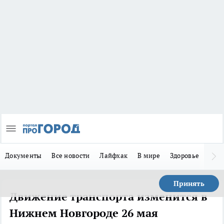
Документы
Все новости
Лайфхак
В мире
Здоровье
Зака
Принять
Движение транспорта изменится в
Нижнем Новгороде 26 мая