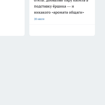
отель: добавляю пару капель в
подставку ёршика — и
никакого «аромата общаги»
20 июля