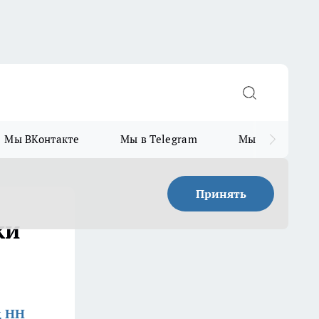
Мы ВКонтакте
Мы в Telegram
Мы в MAX
Принять
ки
д НН