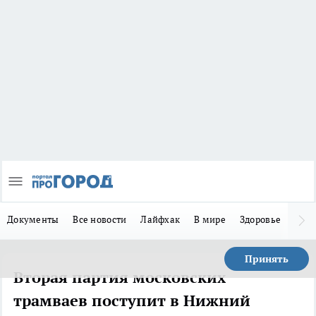
Документы
Все новости
Лайфхак
В мире
Здоровье
Зака
Принять
Вторая партия московских
трамваев поступит в Нижний