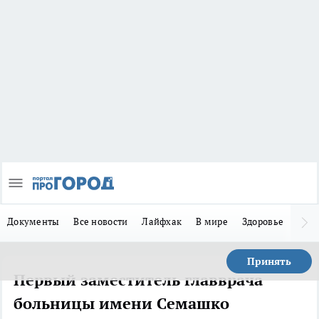
Документы
Все новости
Лайфхак
В мире
Здоровье
Зака
Принять
Первый заместитель главврача
больницы имени Семашко