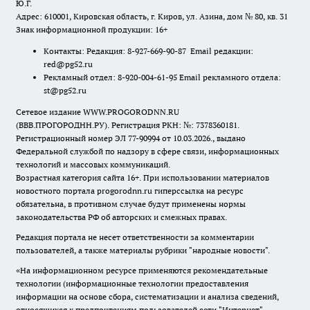
Ю.Г.
Адрес: 610001, Кировская область, г. Киров, ул. Азина, дом № 80, кв. 31
Знак информационной продукции: 16+
Контакты: Редакция: 8-927-669-90-87 Email редакции:
red@pg52.ru
Рекламный отдел: 8-920-004-61-95 Email рекламного отдела:
st@pg52.ru
Сетевое издание WWW.PROGORODNN.RU
(ВВВ.ПРОГОРОДНН.РУ). Регистрация РКН: №: 7378360181.
Регистрационный номер ЭЛ 77-90994 от 10.03.2026., выдано
Федеральной службой по надзору в сфере связи, информационных
технологий и массовых коммуникаций.
Возрастная категория сайта 16+. При использовании материалов
новостного портала progorodnn.ru гиперссылка на ресурс
обязательна
,
в противном случае будут применены нормы
законодательства РФ об авторских и смежных правах.
Редакция портала не несет ответственности за комментарии
пользователей, а также материалы рубрики "народные новости".
«На информационном ресурсе применяются рекомендательные
технологии (информационные технологии предоставления
информации на основе сбора, систематизации и анализа сведений,
относящихся к предпочтениям пользователей сети "Интернет",