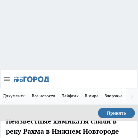
Документы
Все новости
Лайфхак
В мире
Здоровье
Зака
Принять
Неизвестные химикаты слили в
реку Рахма в Нижнем Новгороде