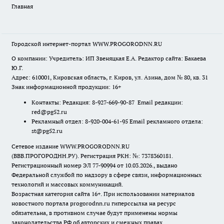
Главная
Городской интернет-портал WWW.PROGORODNN.RU
О компании: Учредитель: ИП Звеняцкая Е.А. Редактор сайта: Бакаева
Ю.Г.
Адрес: 610001, Кировская область, г. Киров, ул. Азина, дом № 80, кв. 31
Знак информационной продукции: 16+
Контакты: Редакция: 8-927-669-90-87 Email редакции:
red@pg52.ru
Рекламный отдел: 8-920-004-61-95 Email рекламного отдела:
st@pg52.ru
Сетевое издание WWW.PROGORODNN.RU
(ВВВ.ПРОГОРОДНН.РУ). Регистрация РКН: №: 7378360181.
Регистрационный номер ЭЛ 77-90994 от 10.03.2026., выдано
Федеральной службой по надзору в сфере связи, информационных
технологий и массовых коммуникаций.
Возрастная категория сайта 16+. При использовании материалов
новостного портала progorodnn.ru гиперссылка на ресурс
обязательна
,
в противном случае будут применены нормы
законодательства РФ об авторских и смежных правах.