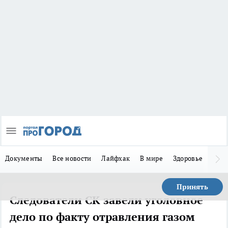
Документы
Все новости
Лайфхак
В мире
Здоровье
Зака
Принять
Следователи СК завели уголовное
дело по факту отравления газом