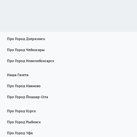
Про Город Дзержинск
Про Город Чебоксары
Про Город Новочебоксарск
Наша Газета
Про Город Иваново
Про Город Йошкар-Ола
Про Город Курск
Про Город Рыбинск
Про Город Уфа