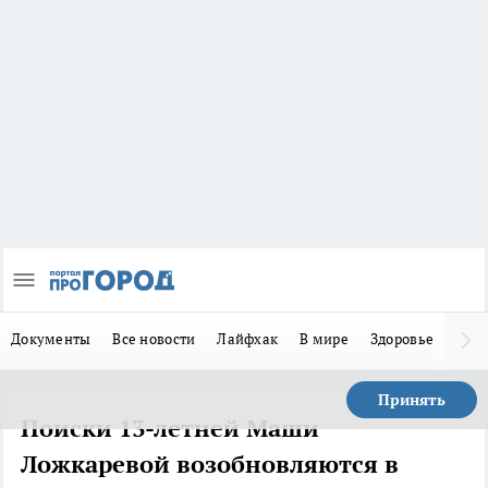
Документы
Все новости
Лайфхак
В мире
Здоровье
Зака
Принять
Поиски 13-летней Маши
Ложкаревой возобновляются в