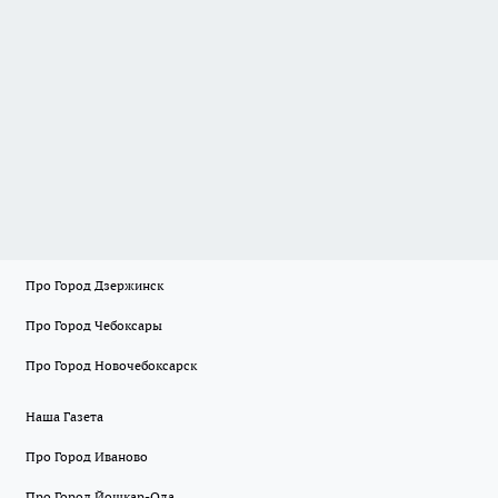
Про Город Дзержинск
Про Город Чебоксары
Про Город Новочебоксарск
Наша Газета
Про Город Иваново
Про Город Йошкар-Ола