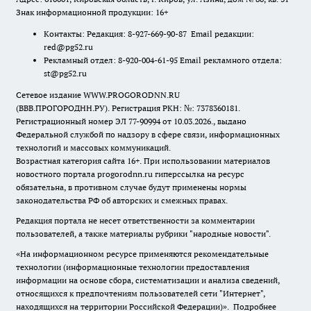
Знак информационной продукции: 16+
Контакты: Редакция: 8-927-669-90-87 Email редакции:
red@pg52.ru
Рекламный отдел: 8-920-004-61-95 Email рекламного отдела:
st@pg52.ru
Сетевое издание WWW.PROGORODNN.RU
(ВВВ.ПРОГОРОДНН.РУ). Регистрация РКН: №: 7378360181.
Регистрационный номер ЭЛ 77-90994 от 10.03.2026., выдано
Федеральной службой по надзору в сфере связи, информационных
технологий и массовых коммуникаций.
Возрастная категория сайта 16+. При использовании материалов
новостного портала progorodnn.ru гиперссылка на ресурс
обязательна
,
в противном случае будут применены нормы
законодательства РФ об авторских и смежных правах.
Редакция портала не несет ответственности за комментарии
пользователей, а также материалы рубрики "народные новости".
«На информационном ресурсе применяются рекомендательные
технологии (информационные технологии предоставления
информации на основе сбора, систематизации и анализа сведений,
относящихся к предпочтениям пользователей сети "Интернет",
находящихся на территории Российской Федерации)».
Подробнее