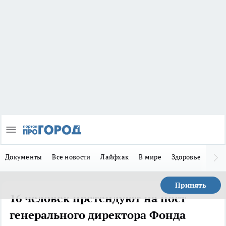
Документы
Все новости
Лайфхак
В мире
Здоровье
Зака
Принять
16 человек претендуют на пост
генерального директора Фонда