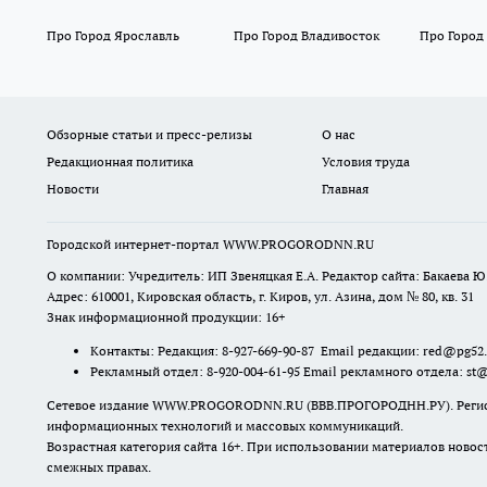
Про Город Ярославль
Про Город Владивосток
Про Город
Обзорные статьи и пресс-релизы
О нас
Редакционная политика
Условия труда
Новости
Главная
Городской интернет-портал WWW.PROGORODNN.RU
О компании: Учредитель: ИП Звеняцкая Е.А. Редактор сайта: Бакаева Ю.
Адрес: 610001, Кировская область, г. Киров, ул. Азина, дом № 80, кв. 31
Знак информационной продукции: 16+
Контакты: Редакция: 8-927-669-90-87 Email редакции: red@pg52
Рекламный отдел: 8-920-004-61-95 Email рекламного отдела: st
Сетевое издание WWW.PROGORODNN.RU (ВВВ.ПРОГОРОДНН.РУ). Регистраци
информационных технологий и массовых коммуникаций.
Возрастная категория сайта 16+. При использовании материалов новос
смежных правах.