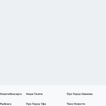
 Новочебоксарск
Наша Газета
Про Город Иваново
 Рыбинск
Про Город Уфа
Твои Новости