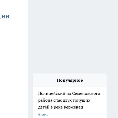
д НН
Популярное
Полицейский из Семеновского
района спас двух тонущих
детей в реке Керженец
9 июля