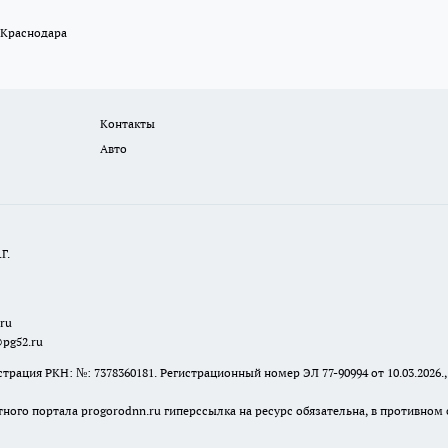
 Краснодара
Контакты
Авто
Г.
.ru
@pg52.ru
я РКН: №: 7378360181. Регистрационный номер ЭЛ 77-90994 от 10.03.2026., 
тного портала progorodnn.ru гиперссылка на ресурс обязательна
,
в противном 