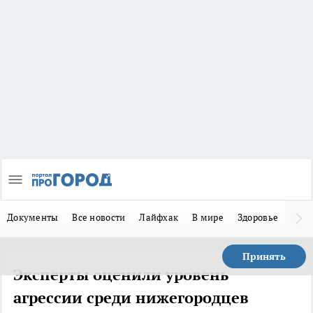
Документы
Все новости
Лайфхак
В мире
Здоровье
Зака
Принять
Эксперты оценили уровень
агрессии среди нижегородцев