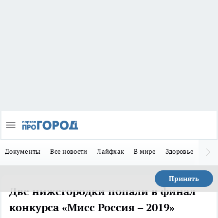
Документы
Все новости
Лайфхак
В мире
Здоровье
Зака
Принять
Две нижегородки попали в финал
конкурса «Мисс Россия – 2019»