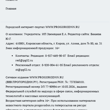
Главная
Городской интернет-портал WWW.PROGORODNN.RU
О компании: Учредитель: ИП Звеняцкая Е.А. Редактор сайта: Бакаева
Ю.Г.
Адрес: 610001, Кировская область, г. Киров, ул. Азина, дом № 80, кв. 31
Знак информационной продукции: 16+
Контакты: Редакция: 8-927-669-90-87 Email редакции:
red@pg52.ru
Рекламный отдел: 8-920-004-61-95 Email рекламного отдела:
st@pg52.ru
Сетевое издание WWW.PROGORODNN.RU
(ВВВ.ПРОГОРОДНН.РУ). Регистрация РКН: №: 7378360181.
Регистрационный номер ЭЛ 77-90994 от 10.03.2026., выдано
Федеральной службой по надзору в сфере связи, информационных
технологий и массовых коммуникаций.
Возрастная категория сайта 16+. При использовании материалов
новостного портала progorodnn.ru гиперссылка на ресурс
обязательна
,
в противном случае будут применены нормы