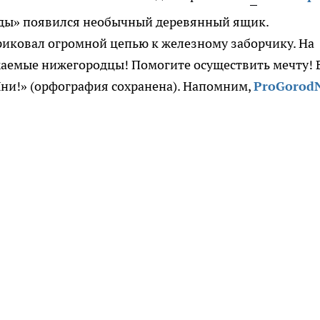
оды» появился необычный деревянный ящик.
риковал огромной цепью к железному заборчику. На
жаемые нижегородцы! Помогите осуществить мечту! 
мЯни!» (орфография сохранена). Напомним,
ProGorod