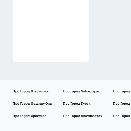
лотерею благодаря рыжему
коту
12:10
Про Город Дзержинск
Про Город Чебоксары
Про Город
Про Город Йошкар-Ола
Про Город Курск
Про Город
Про Город Ярославль
Про Город Владивосток
Про Город