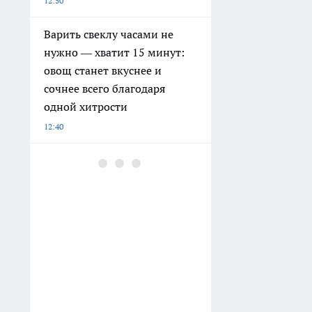
12:50
Варить свеклу часами не
нужно — хватит 15 минут:
овощ станет вкуснее и
сочнее всего благодаря
одной хитрости
12:40
Хватит терпеть неудобства
на даче: теперь туалет
можно сделать по-
человечески без запаха и
выгребных ям
12:15
Семья из Нижегородской
области выиграла миллион в