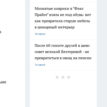
Мохнатые коврики в "Фикс
Прайсе" взяла не под обувь: вот
как превратила старую мебель
в шикарный интерьер
з
10 июля
После 60 гоните друзей в шею:
совет великой Бехтеревой - не
превратиться в овощ на пенсии
14 июля
Гигант с нежной душой: как
ьно
создать белоснежную стену
цветов, от которой
невозможно отвести взгляд
13 июля