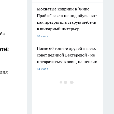
Мохнатые коврики в "Фикс
Прайсе" взяла не под обувь: вот
как превратила старую мебель
в шикарный интерьер
ыба
10 июля
После 60 гоните друзей в шею:
етей
совет великой Бехтеревой - не
превратиться в овощ на пенсии
14 июля
илия
Шоколад, достойный короны:
любимый десерт Елизаветы II
по простому рецепту из
Букингемского дворца
16 июля