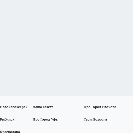
 Новочебоксарск
Наша Газета
Про Город Иваново
 Рыбинск
Про Город Уфа
Твои Новости
 Краснодара