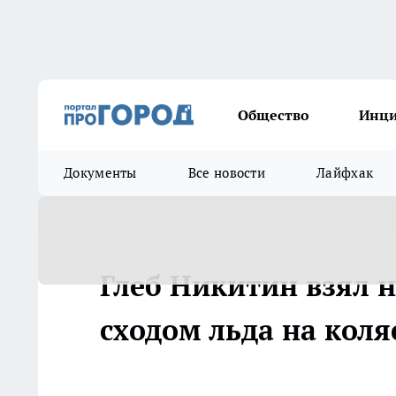
Общество
Инц
Документы
Все новости
Лайфхак
Глеб Никитин взял н
сходом льда на коля