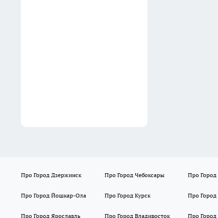
Блиновского пассажа за 55
млн рублей
04:51
Не ждите пока загорится:
эту технику дома нужно
обязательно менять каждые
5 лет
04:47
Про Город Дзержинск
Про Город Чебоксары
Про Город
Про Город Йошкар-Ола
Про Город Курск
Про Город
Про Город Ярославль
Про Город Владивосток
Про Город