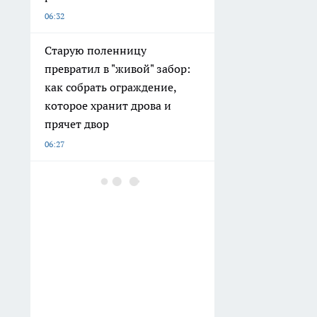
06:32
Старую поленницу
превратил в "живой" забор:
как собрать ограждение,
которое хранит дрова и
прячет двор
06:27
Нижегородский минздрав
опубликовал список худших
больниц по количеству
подтвержденных нарушений
05:29
В Нижнем Новгороде
продают корпус