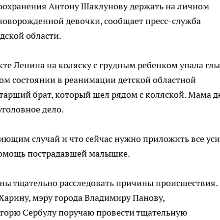
оохранения Антону Шаклунову держать на личном
новорожденной девочки, сообщает пресс-служба
дской области.
кте Ленина на коляску с грудным ребенком упала гл
елом состоянии в реанимации детской областной
тарший брат, который шел рядом с коляской. Мама д
уголовное дело.
иющим случай и что сейчас нужно приложить все ус
 помощь пострадавшей малышке.
ны тщательно расследовать причины происшествия.
Харину, мэру города Владимиру Панову,
горю Сербулу поручаю провести тщательную