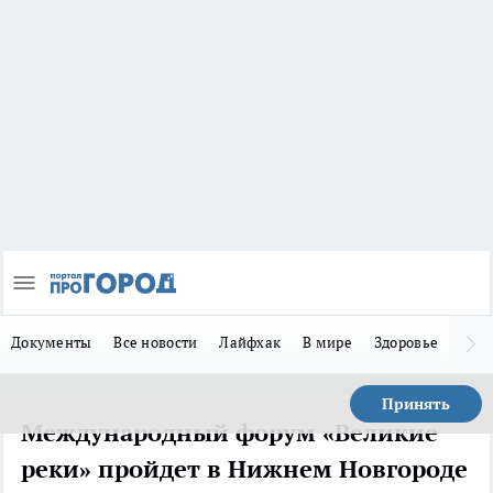
Документы
Все новости
Лайфхак
В мире
Здоровье
Зака
Принять
Международный форум «Великие
реки» пройдет в Нижнем Новгороде