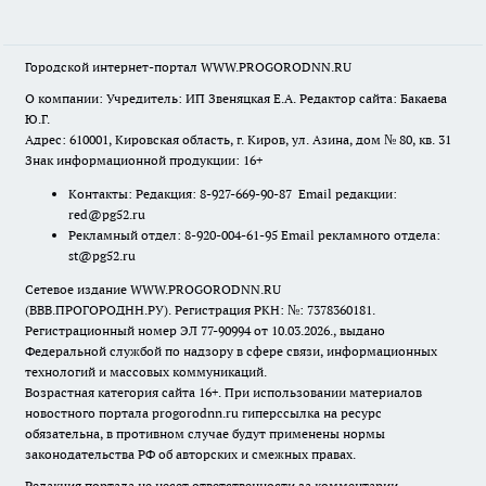
Городской интернет-портал WWW.PROGORODNN.RU
О компании: Учредитель: ИП Звеняцкая Е.А. Редактор сайта: Бакаева
Ю.Г.
Адрес: 610001, Кировская область, г. Киров, ул. Азина, дом № 80, кв. 31
Знак информационной продукции: 16+
Контакты: Редакция: 8-927-669-90-87 Email редакции:
red@pg52.ru
Рекламный отдел: 8-920-004-61-95 Email рекламного отдела:
st@pg52.ru
Сетевое издание WWW.PROGORODNN.RU
(ВВВ.ПРОГОРОДНН.РУ). Регистрация РКН: №: 7378360181.
Регистрационный номер ЭЛ 77-90994 от 10.03.2026., выдано
Федеральной службой по надзору в сфере связи, информационных
технологий и массовых коммуникаций.
Возрастная категория сайта 16+. При использовании материалов
новостного портала progorodnn.ru гиперссылка на ресурс
обязательна
,
в противном случае будут применены нормы
законодательства РФ об авторских и смежных правах.
Редакция портала не несет ответственности за комментарии