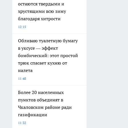
остаются твердыми и
хрустящими всю зиму
благодаря хитрости
12:15
Обливаю туалетную бумагу
в уксусе — эффект
бомбический: этот простой
трюк спасает кухню от
налета
11:48
Более 20 населенных
пунктов объединят в
Чкаловском районе ради
газификации
11:32