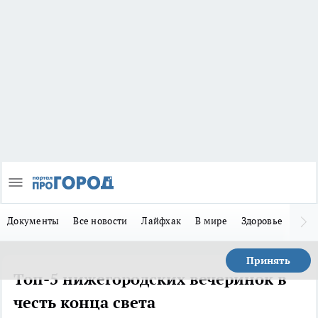
Документы
Все новости
Лайфхак
В мире
Здоровье
Зака
Принять
Топ-5 нижегородских вечеринок в
честь конца света