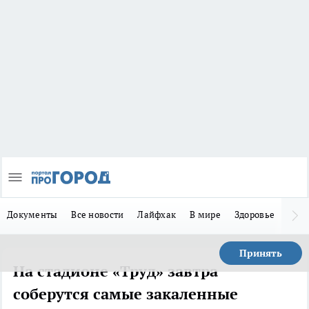
Документы
Все новости
Лайфхак
В мире
Здоровье
Зака
Принять
На стадионе «Труд» завтра
соберутся самые закаленные