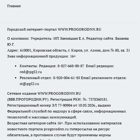
Главная
Городской интернет-портал WWW.PROGORODNN.RU
О компании: Учредитель: ИП Звеняцкая Е.А. Редактор сайта: Бакаева
Ю.Г.
Адрес: 610001, Кировская область, г. Киров, ул. Азина, дом № 80, кв. 31
Знак информационной продукции: 16+
Контакты: Редакция: 8-927-669-90-87 Email редакции:
red@pg52.ru
Рекламный отдел: 8-920-004-61-95 Email рекламного отдела:
st@pg52.ru
Сетевое издание WWW.PROGORODNN.RU
(ВВВ.ПРОГОРОДНН.РУ). Регистрация РКН: №: 7378360181.
Регистрационный номер ЭЛ 77-90994 от 10.03.2026., выдано
Федеральной службой по надзору в сфере связи, информационных
технологий и массовых коммуникаций.
Возрастная категория сайта 16+. При использовании материалов
новостного портала progorodnn.ru гиперссылка на ресурс
обязательна
,
в противном случае будут применены нормы