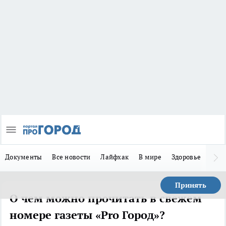
Документы
Все новости
Лайфхак
В мире
Здоровье
Зака
Принять
О чем можно прочитать в свежем
номере газеты «Pro Город»?