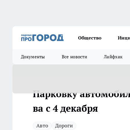
Общество
Инц
Документы
Все новости
Лайфхак
Пар­ков­ку ав­то­мо­би­
ва с 4 де­каб­ря
Авто
Дороги