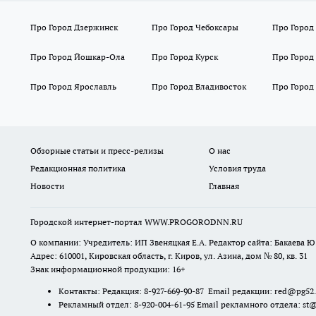
Про Город Дзержинск
Про Город Чебоксары
Про Город
Про Город Йошкар-Ола
Про Город Курск
Про Город
Про Город Ярославль
Про Город Владивосток
Про Город
Обзорные статьи и пресс-релизы
О нас
Редакционная политика
Условия труда
Новости
Главная
Городской интернет-портал WWW.PROGORODNN.RU
О компании: Учредитель: ИП Звеняцкая Е.А. Редактор сайта: Бакаева Ю.
Адрес: 610001, Кировская область, г. Киров, ул. Азина, дом № 80, кв. 31
Знак информационной продукции: 16+
Контакты: Редакция: 8-927-669-90-87 Email редакции: red@pg52
Рекламный отдел: 8-920-004-61-95 Email рекламного отдела: st