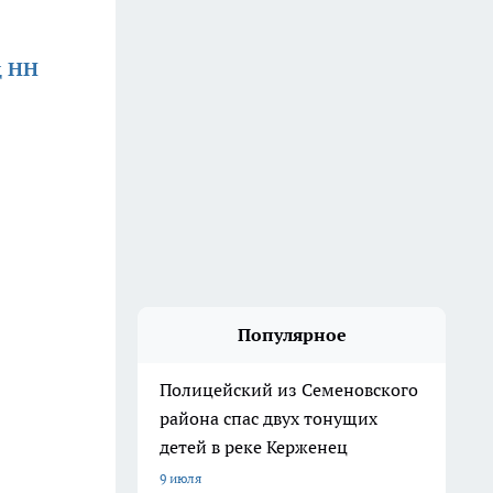
д НН
Популярное
Полицейский из Семеновского
района спас двух тонущих
детей в реке Керженец
9 июля