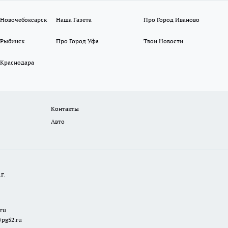
 Новочебоксарск
Наша Газета
Про Город Иваново
 Рыбинск
Про Город Уфа
Твои Новости
 Краснодара
Контакты
Авто
Г.
.ru
@pg52.ru