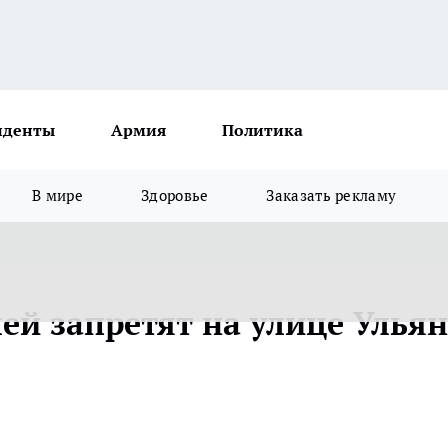
иденты
Армия
Политика
В мире
Здоровье
Заказать рекламу
лей за­пре­тят на ули­це Улья­