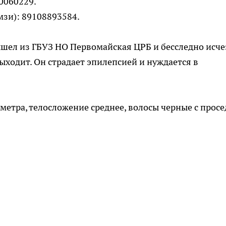
00060229.
зи): 89108893584.
шел из ГБУЗ НО Первомайская ЦРБ и бесследно исче
ыходит. Он страдает эпилепсией и нуждается в
метра, телосложение среднее, волосы черные с просе