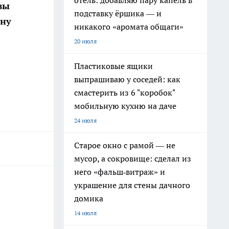
отель: добавляю пару капель в
вы
подставку ёршика — и
ону
никакого «аромата общаги»
20 июля
Пластиковые ящики
выпрашиваю у соседей: как
смастерить из 6 "коробок"
мобильную кухню на даче
24 июля
Старое окно с рамой — не
мусор, а сокровище: сделал из
него «фальш‑витраж» и
украшение для стены дачного
домика
14 июля