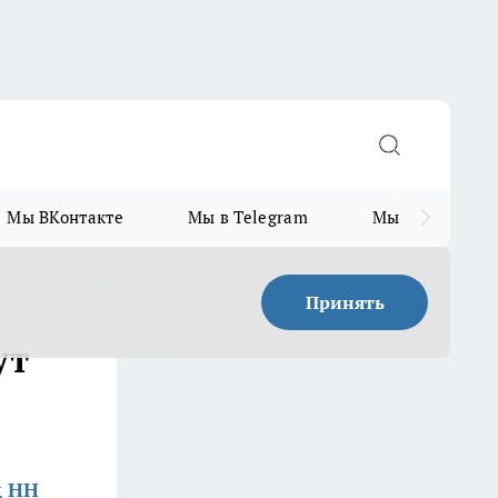
Мы ВКонтакте
Мы в Telegram
Мы в MAX
Принять
ут
д НН