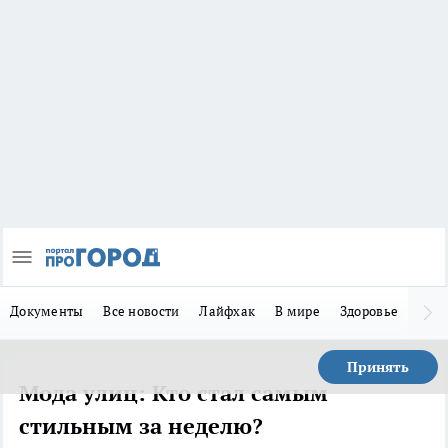
Документы
Все новости
Лайфхак
В мире
Здоровье
Зака
Принять
Мода улиц: Кто стал самым
стильным за неделю?