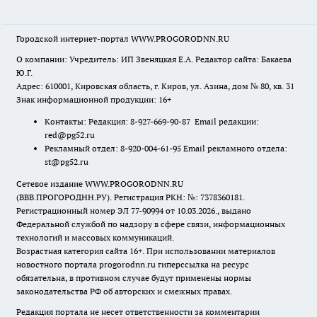
Городской интернет-портал WWW.PROGORODNN.RU
О компании: Учредитель: ИП Звеняцкая Е.А. Редактор сайта: Бакаева
Ю.Г.
Адрес: 610001, Кировская область, г. Киров, ул. Азина, дом № 80, кв. 31
Знак информационной продукции: 16+
Контакты: Редакция: 8-927-669-90-87 Email редакции:
red@pg52.ru
Рекламный отдел: 8-920-004-61-95 Email рекламного отдела:
st@pg52.ru
Сетевое издание WWW.PROGORODNN.RU
(ВВВ.ПРОГОРОДНН.РУ). Регистрация РКН: №: 7378360181.
Регистрационный номер ЭЛ 77-90994 от 10.03.2026., выдано
Федеральной службой по надзору в сфере связи, информационных
технологий и массовых коммуникаций.
Возрастная категория сайта 16+. При использовании материалов
новостного портала progorodnn.ru гиперссылка на ресурс
обязательна
,
в противном случае будут применены нормы
законодательства РФ об авторских и смежных правах.
Редакция портала не несет ответственности за комментарии