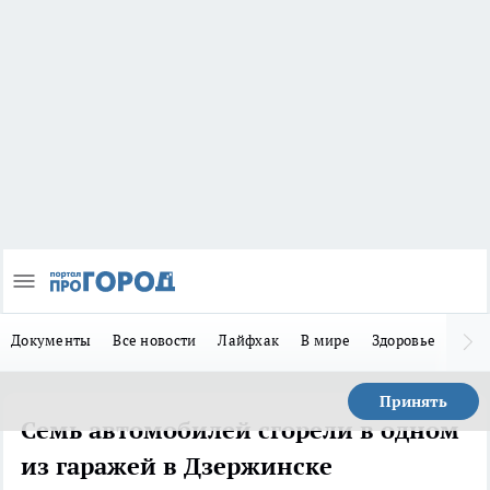
Документы
Все новости
Лайфхак
В мире
Здоровье
Зака
Принять
Семь автомобилей сгорели в одном
из гаражей в Дзержинске