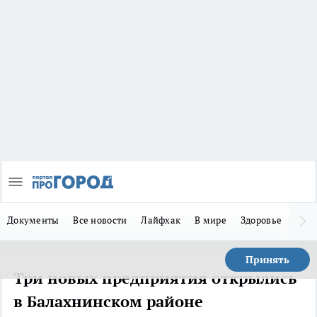
Документы
Все новости
Лайфхак
В мире
Здоровье
Зака
Принять
Три новых предприятия открылись
в Балахнинском районе