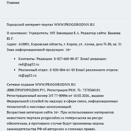
Главная
Городской интернет-портал WWW.PROGORODNN.RU
О компании: Учредитель: ИП Звеняцкая Е.А. Редактор сайта: Бакаева
Ю.Г.
Адрес: 610001, Кировская область, г. Киров, ул. Азина, дом № 80, кв. 31
Знак информационной продукции: 16+
Контакты: Редакция: 8-927-669-90-87 Email редакции:
red@pg52.ru
Рекламный отдел: 8-920-004-61-95 Email рекламного отдела:
st@pg52.ru
Сетевое издание WWW.PROGORODNN.RU
(ВВВ.ПРОГОРОДНН.РУ). Регистрация РКН: №: 7378360181.
Регистрационный номер ЭЛ 77-90994 от 10.03.2026., выдано
Федеральной службой по надзору в сфере связи, информационных
технологий и массовых коммуникаций.
Возрастная категория сайта 16+. При использовании материалов
новостного портала progorodnn.ru гиперссылка на ресурс
обязательна
,
в противном случае будут применены нормы
законодательства РФ об авторских и смежных правах.