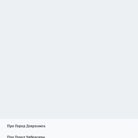
Про Город Дзержинск
Про Город Чебоксары