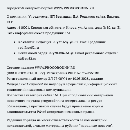
Городской интернет-портал WWW.PROGORODNN.RU
О компании: Учредитель: ИП Звеняцкая Е.А. Редактор сайта: Бакаева
Ю.Г.
Адрес: 610001, Кировская область, г. Киров, ул. Азина, дом № 80, кв. 31
Знак информационной продукции: 16+
Контакты: Редакция: 8-927-669-90-87 Email редакции:
red@pg52.ru
Рекламный отдел: 8-920-004-61-95 Email рекламного отдела:
st@pg52.ru
Сетевое издание WWW.PROGORODNN.RU
(ВВВ.ПРОГОРОДНН.РУ). Регистрация РКН: №: 7378360181.
Регистрационный номер ЭЛ 77-90994 от 10.03.2026., выдано
Федеральной службой по надзору в сфере связи, информационных
технологий и массовых коммуникаций.
Возрастная категория сайта 16+. При использовании материалов
новостного портала progorodnn.ru гиперссылка на ресурс
обязательна
,
в противном случае будут применены нормы
законодательства РФ об авторских и смежных правах.
Редакция портала не несет ответственности за комментарии
пользователей, а также материалы рубрики "народные новости".