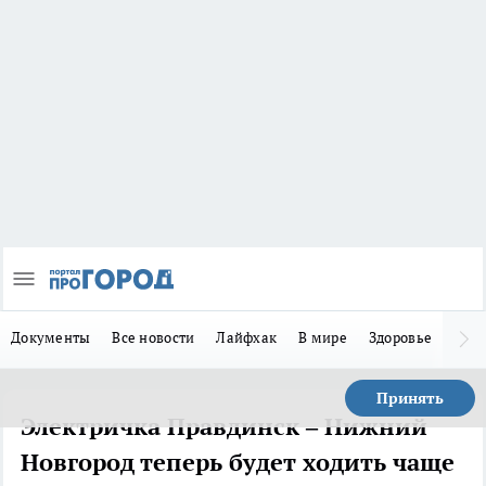
Документы
Все новости
Лайфхак
В мире
Здоровье
Зака
Принять
Электричка Правдинск – Нижний
Новгород теперь будет ходить чаще