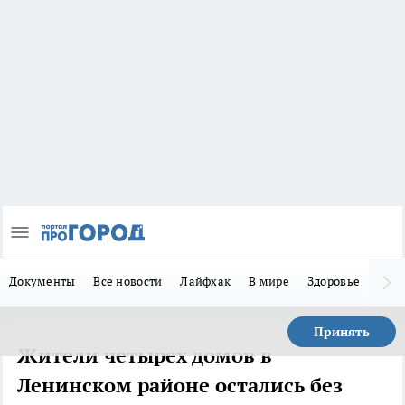
Документы
Все новости
Лайфхак
В мире
Здоровье
Зака
Принять
Жители четырех домов в
Ленинском районе остались без