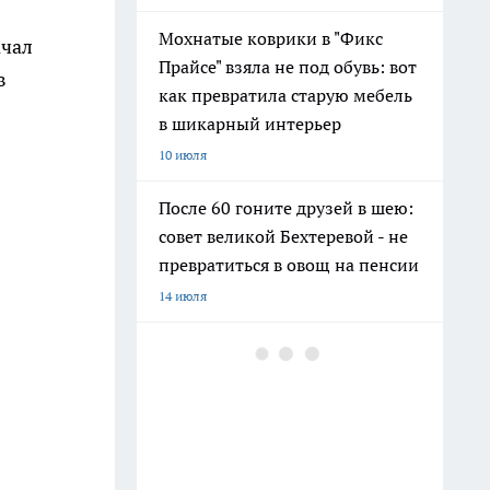
Мохнатые коврики в "Фикс
ачал
Прайсе" взяла не под обувь: вот
в
как превратила старую мебель
в шикарный интерьер
10 июля
После 60 гоните друзей в шею:
совет великой Бехтеревой - не
превратиться в овощ на пенсии
14 июля
Шоколад, достойный короны:
любимый десерт Елизаветы II
по простому рецепту из
Букингемского дворца
16 июля