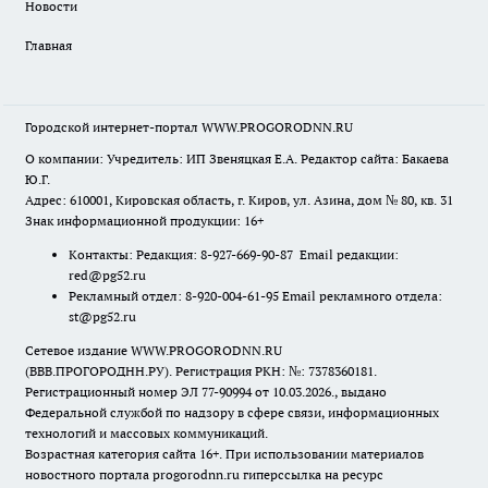
Новости
Главная
Городской интернет-портал WWW.PROGORODNN.RU
О компании: Учредитель: ИП Звеняцкая Е.А. Редактор сайта: Бакаева
Ю.Г.
Адрес: 610001, Кировская область, г. Киров, ул. Азина, дом № 80, кв. 31
Знак информационной продукции: 16+
Контакты: Редакция: 8-927-669-90-87 Email редакции:
red@pg52.ru
Рекламный отдел: 8-920-004-61-95 Email рекламного отдела:
st@pg52.ru
Сетевое издание WWW.PROGORODNN.RU
(ВВВ.ПРОГОРОДНН.РУ). Регистрация РКН: №: 7378360181.
Регистрационный номер ЭЛ 77-90994 от 10.03.2026., выдано
Федеральной службой по надзору в сфере связи, информационных
технологий и массовых коммуникаций.
Возрастная категория сайта 16+. При использовании материалов
новостного портала progorodnn.ru гиперссылка на ресурс