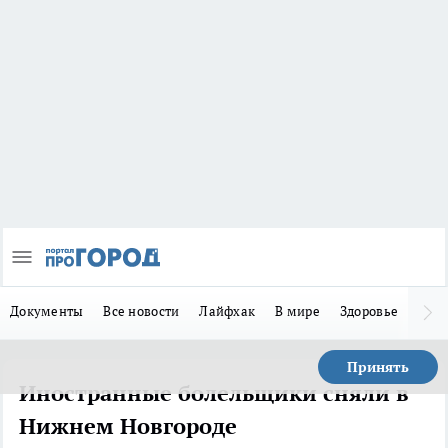
Документы
Все новости
Лайфхак
В мире
Здоровье
Зака
Принять
Иностранные болельщики сняли в
Нижнем Новгороде