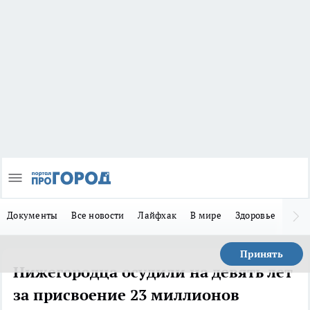
Документы
Все новости
Лайфхак
В мире
Здоровье
Зака
Принять
Нижегородца осудили на девять лет
за присвоение 23 миллионов