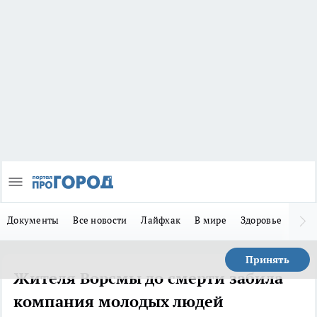
Документы
Все новости
Лайфхак
В мире
Здоровье
Зака
Принять
Жителя Ворсмы до смерти забила
компания молодых людей