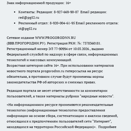
Знак информационной продукции: 16+
Контакты: Редакция: 8-927-669-90-87 Email редакции:
red@pg52.ru
Рекламный отдел: 8-920-004-61-95 Email рекламного отдела:
st@pg52.ru
Сетевое издание WWW.PROGORODNN.RU
(ВВВ.ПРОГОРОДНН.РУ). Регистрация РКН: №: 7378360181.
Регистрационный номер ЭЛ 77-90994 от 10.03.2026., выдано
Федеральной службой по надзору в сфере связи, информационных
технологий и массовых коммуникаций.
Возрастная категория сайта 16+. При использовании материалов
новостного портала progorodnn.ru гиперссылка на ресурс
обязательна
,
в противном случае будут применены нормы
законодательства РФ об авторских и смежных правах.
Редакция портала не несет ответственности за комментарии
пользователей, а также материалы рубрики "народные новости".
«На информационном ресурсе применяются рекомендательные
технологии (информационные технологии предоставления
информации на основе сбора, систематизации и анализа сведений,
относящихся к предпочтениям пользователей сети "Интернет",
находящихся на территории Российской Федерации)».
Подробнее