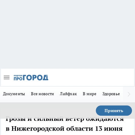
Документы
Все новости
Лайфхак
В мире
Здоровье
Зака
Принять
Грозы и сильный ветер ожидаются
в Нижегородской области 13 июня