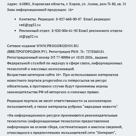
Адрес: 610001, Кировская область, г. Киров, ул. Азина, дом № 80, кв. 31
Знак информационной продукции: 16+
Контакты: Редакция: 8-927-669-90-87 Email редакции:
red@pg52.ru
Рекламный отдел: 8-920-004-61-95 Email рекламного отдела:
st@pg52.ru
Сетевое издание WWW.PROGORODNN.RU
(ВВВ.ПРОГОРОДНН.РУ). Регистрация РКН: №: 7378360181.
Регистрационный номер ЭЛ 77-90994 от 10.03.2026., выдано
Федеральной службой по надзору в сфере связи, информационных
технологий и массовых коммуникаций.
Возрастная категория сайта 16+. При использовании материалов
новостного портала progorodnn.ru гиперссылка на ресурс
обязательна
,
в противном случае будут применены нормы
законодательства РФ об авторских и смежных правах.
Редакция портала не несет ответственности за комментарии
пользователей, а также материалы рубрики "народные новости".
«На информационном ресурсе применяются рекомендательные
технологии (информационные технологии предоставления
информации на основе сбора, систематизации и анализа сведений,
относящихся к предпочтениям пользователей сети "Интернет",