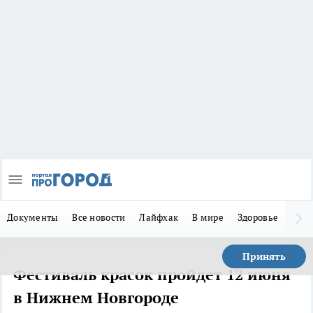
Документы
Все новости
Лайфхак
В мире
Здоровье
Зака
Принять
Фестиваль красок пройдет 12 июня
в Нижнем Новгороде