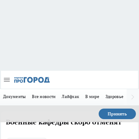
Документы
Все новости
Лайфхак
В мире
Здоровье
Зака
Принять
Военные кафедры скоро отменят