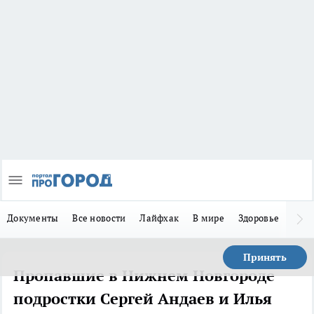
Документы
Все новости
Лайфхак
В мире
Здоровье
Зака
Принять
Пропавшие в Нижнем Новгороде
подростки Сергей Андаев и Илья