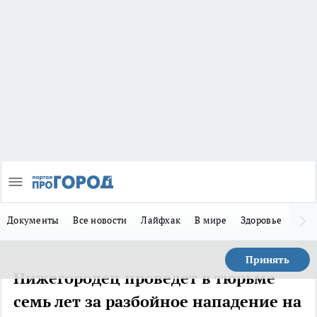
Документы
Все новости
Лайфхак
В мире
Здоровье
Зака
Принять
Нижегородец проведет в тюрьме
семь лет за разбойное нападение на