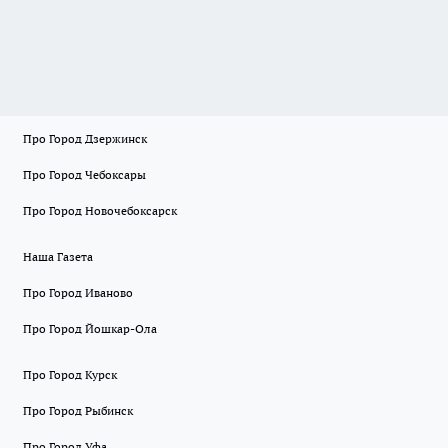
Про Город Дзержинск
Про Город Чебоксары
Про Город Новочебоксарск
Наша Газета
Про Город Иваново
Про Город Йошкар-Ола
Про Город Курск
Про Город Рыбинск
Про Город Уфа