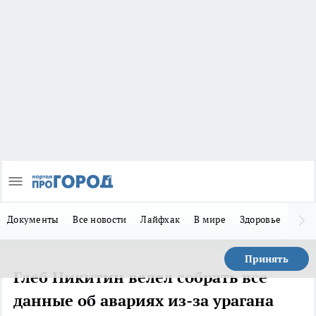
Документы
Все новости
Лайфхак
В мире
Здоровье
Зака
Принять
Глеб Никитин велел собрать все
данные об авариях из-за урагана