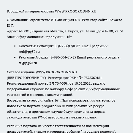
Городской интернет-портал WWW.PROGORODNN.RU
О компании: Учредитель: ИП Звеняцкая Е.А. Редактор сайта: Бакаева
Ю.Г.
Адрес: 610001, Кировская область, г. Киров, ул. Азина, дом № 80, кв. 31
Знак информационной продукции: 16+
Контакты: Редакция: 8-927-669-90-87 Email редакции:
red@pg52.ru
Рекламный отдел: 8-920-004-61-95 Email рекламного отдела:
st@pg52.ru
Сетевое издание WWW.PROGORODNN.RU
(ВВВ.ПРОГОРОДНН.РУ). Регистрация РКН: №: 7378360181.
Регистрационный номер ЭЛ 77-90994 от 10.03.2026., выдано
Федеральной службой по надзору в сфере связи, информационных
технологий и массовых коммуникаций.
Возрастная категория сайта 16+. При использовании материалов
новостного портала progorodnn.ru гиперссылка на ресурс
обязательна
,
в противном случае будут применены нормы
законодательства РФ об авторских и смежных правах.
Редакция портала не несет ответственности за комментарии
пользователей, а также материалы рубрики "народные новости".