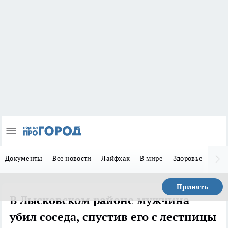
Документы
Все новости
Лайфхак
В мире
Здоровье
Зака
Принять
В Лысковском районе мужчина
убил соседа, спустив его с лестницы