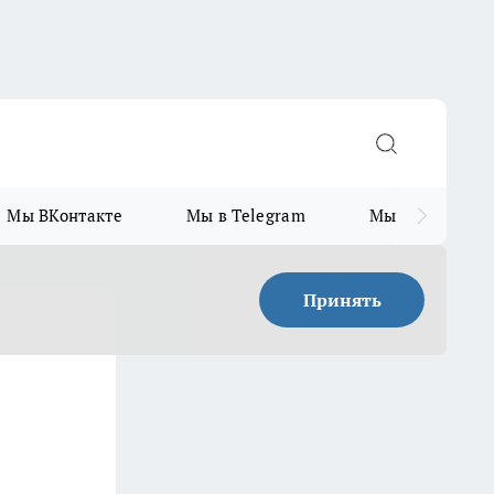
Мы ВКонтакте
Мы в Telegram
Мы в MAX
Принять