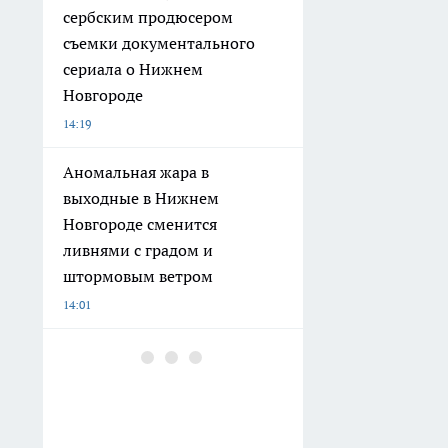
сербским продюсером
съемки документального
сериала о Нижнем
Новгороде
14:19
Аномальная жара в
выходные в Нижнем
Новгороде сменится
ливнями с градом и
штормовым ветром
14:01
Вместо семги подсовывают
дешевую рыбу: как за одну
минуту распознать обман в
магазине и не переплатить