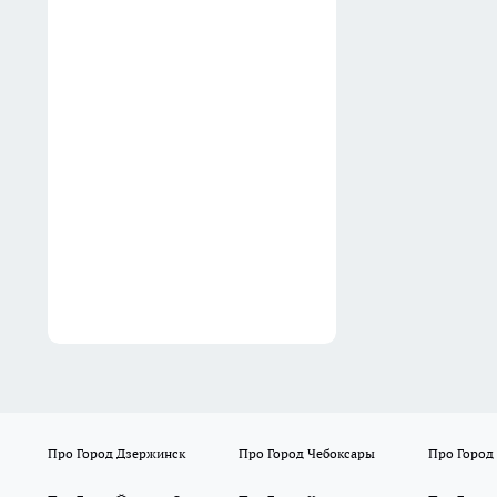
13:50
Зубные щетки теперь
покупаю целыми пачками: 3
неочевидных способа
навести идеальный порядок
в доме
13:38
Про Город Дзержинск
Про Город Чебоксары
Про Город