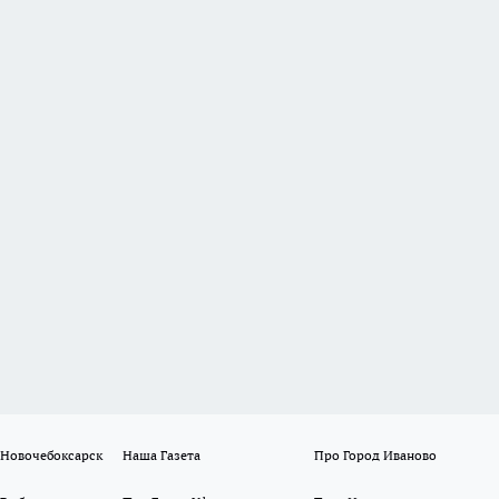
 Новочебоксарск
Наша Газета
Про Город Иваново