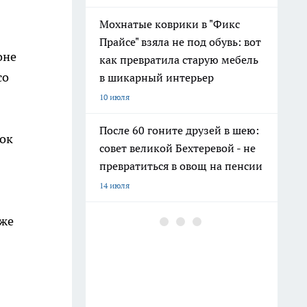
Мохнатые коврики в "Фикс
Прайсе" взяла не под обувь: вот
оне
как превратила старую мебель
со
в шикарный интерьер
10 июля
После 60 гоните друзей в шею:
лок
совет великой Бехтеревой - не
превратиться в овощ на пенсии
14 июля
Гигант с нежной душой: как
кже
создать белоснежную стену
цветов, от которой
невозможно отвести взгляд
13 июля