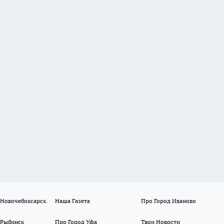
 Новочебоксарск
Наша Газета
Про Город Иваново
 Рыбинск
Про Город Уфа
Твои Новости