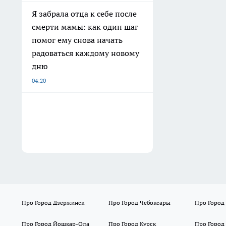
Я забрала отца к себе после
смерти мамы: как один шаг
помог ему снова начать
радоваться каждому новому
дню
04:20
Про Город Дзержинск
Про Город Чебоксары
Про Город
Про Город Йошкар-Ола
Про Город Курск
Про Город