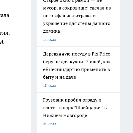
Старое окно с рамой — не
мусор, а сокровище: сделал из
чала
него «фальш‑витраж» и
украшение для стены дачного
домика
тия,
14 июля
et
Деревянную посуду в Fix Price
беру не для кухни: 7 идей, как
её нестандартно применить в
быту и на даче
15 июля
Грузовик пробил ограду и
влетел в парк "Швейцария" в
Нижнем Новгороде
24 июля