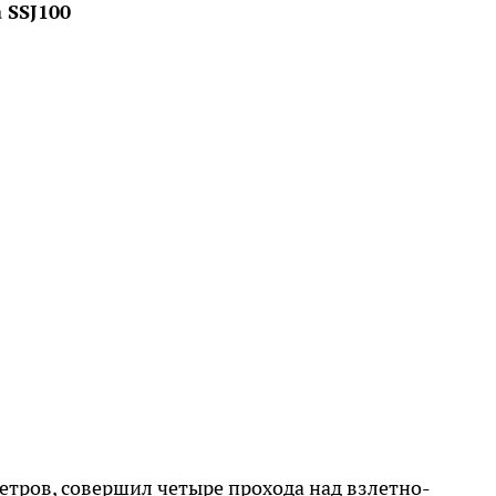
 SSJ100
етров, совершил четыре прохода над взлетно-