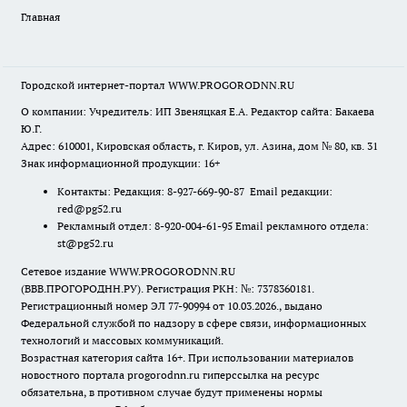
Главная
Городской интернет-портал WWW.PROGORODNN.RU
О компании: Учредитель: ИП Звеняцкая Е.А. Редактор сайта: Бакаева
Ю.Г.
Адрес: 610001, Кировская область, г. Киров, ул. Азина, дом № 80, кв. 31
Знак информационной продукции: 16+
Контакты: Редакция: 8-927-669-90-87 Email редакции:
red@pg52.ru
Рекламный отдел: 8-920-004-61-95 Email рекламного отдела:
st@pg52.ru
Сетевое издание WWW.PROGORODNN.RU
(ВВВ.ПРОГОРОДНН.РУ). Регистрация РКН: №: 7378360181.
Регистрационный номер ЭЛ 77-90994 от 10.03.2026., выдано
Федеральной службой по надзору в сфере связи, информационных
технологий и массовых коммуникаций.
Возрастная категория сайта 16+. При использовании материалов
новостного портала progorodnn.ru гиперссылка на ресурс
обязательна
,
в противном случае будут применены нормы