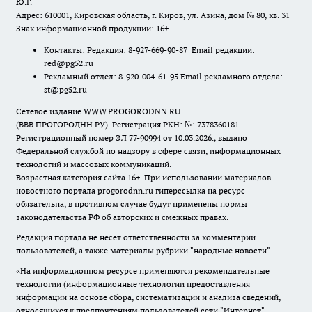
Ю.Г.
Адрес: 610001, Кировская область, г. Киров, ул. Азина, дом № 80, кв. 31
Знак информационной продукции: 16+
Контакты: Редакция: 8-927-669-90-87 Email редакции:
red@pg52.ru
Рекламный отдел: 8-920-004-61-95 Email рекламного отдела:
st@pg52.ru
Сетевое издание WWW.PROGORODNN.RU
(ВВВ.ПРОГОРОДНН.РУ). Регистрация РКН: №: 7378360181.
Регистрационный номер ЭЛ 77-90994 от 10.03.2026., выдано
Федеральной службой по надзору в сфере связи, информационных
технологий и массовых коммуникаций.
Возрастная категория сайта 16+. При использовании материалов
новостного портала progorodnn.ru гиперссылка на ресурс
обязательна
,
в противном случае будут применены нормы
законодательства РФ об авторских и смежных правах.
Редакция портала не несет ответственности за комментарии
пользователей, а также материалы рубрики "народные новости".
«На информационном ресурсе применяются рекомендательные
технологии (информационные технологии предоставления
информации на основе сбора, систематизации и анализа сведений,
относящихся к предпочтениям пользователей сети "Интернет",