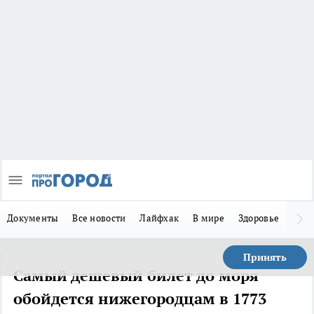
Документы
Все новости
Лайфхак
В мире
Здоровье
Зака
Принять
Самый дешевый билет до моря
обойдется нижегородцам в 1773