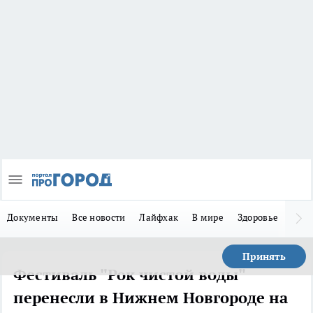
Документы
Все новости
Лайфхак
В мире
Здоровье
Зака
Принять
Фестиваль "Рок чистой воды"
перенесли в Нижнем Новгороде на