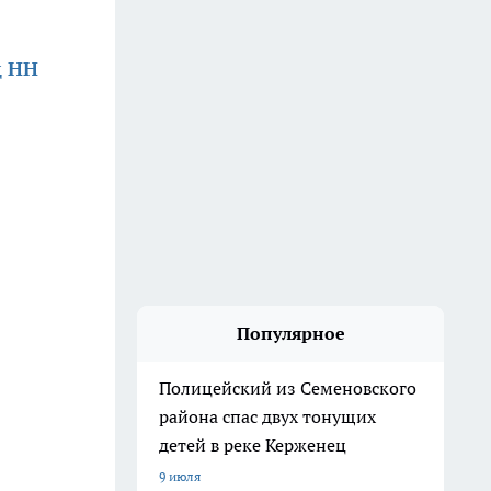
д НН
Популярное
Полицейский из Семеновского
района спас двух тонущих
детей в реке Керженец
9 июля