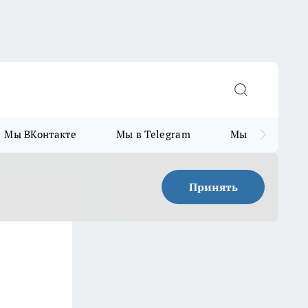
Мы ВКонтакте
Мы в Telegram
Мы в MAX
Принять