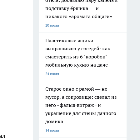
отель: добавляю пару капель в
подставку ёршика — и
никакого «аромата общаги»
20 июля
Пластиковые ящики
выпрашиваю у соседей: как
смастерить из 6 "коробок"
мобильную кухню на даче
24 июля
Старое окно с рамой — не
мусор, а сокровище: сделал из
него «фальш‑витраж» и
украшение для стены дачного
домика
14 июля
ал