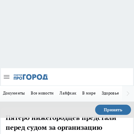
Документы
Все новости
Лайфхак
В мире
Здоровье
Зака
Принять
Пятеро нижегородцев предстали
перед судом за организацию