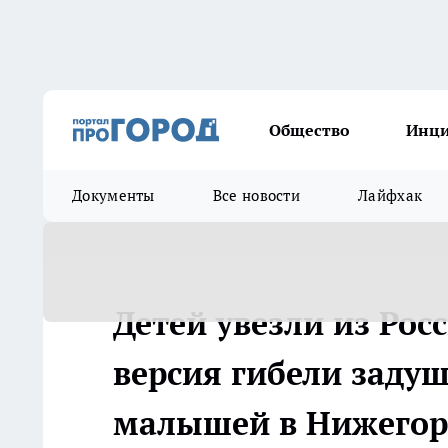
Общество
Инц
Документы
Все новости
Лайфхак
Детей увезли из Ро
версия гибели заду
малышей в Нижегор