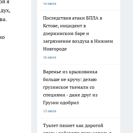
ой я
14 июля
здух,
Последствия атаки БПЛА в
ва.
Кстове, инцидент в
дзержинском баре и
но
загрязнение воздуха в Нижнем
Новгороде
16 июля
Варенье из крыжовника
больше не кручу: делаю
грузинское ткемали со
специями - даже друг из
Грузии одобрил
13 июля
Туалет пахнет как дорогой