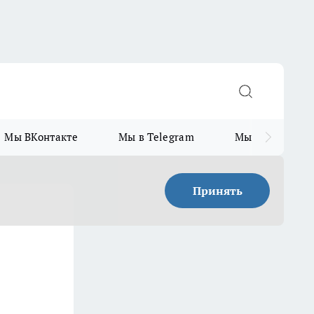
Мы ВКонтакте
Мы в Telegram
Мы в MAX
Принять