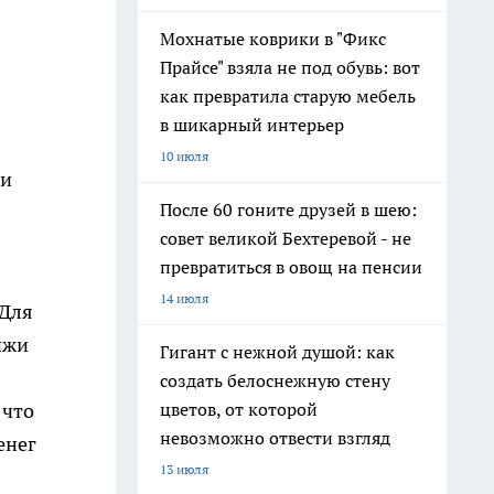
Мохнатые коврики в "Фикс
Прайсе" взяла не под обувь: вот
как превратила старую мебель
в шикарный интерьер
10 июля
 и
После 60 гоните друзей в шею:
совет великой Бехтеревой - не
превратиться в овощ на пенсии
14 июля
 Для
ижи
Гигант с нежной душой: как
создать белоснежную стену
 что
цветов, от которой
невозможно отвести взгляд
енег
13 июля