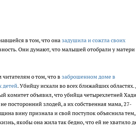
навшейся в том, что она
задушила и сожгла своих
новность. Они думают, что малышей отобрали у матери
 читателям о том, что в
заброшенном доме в
 детей
. Убийцу искали во всех ближайших областях.
ый комитет объявил, что убийца четырехлетней Хад
 не посторонний злодей, а их собственная мама, 27-
щина вину признала и свой поступок объяснила тем,
изнь, якобы она жила так бедно, что ей не хватило д