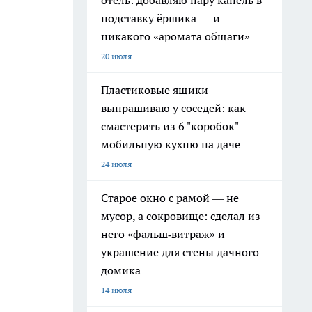
отель: добавляю пару капель в
подставку ёршика — и
никакого «аромата общаги»
20 июля
Пластиковые ящики
выпрашиваю у соседей: как
смастерить из 6 "коробок"
мобильную кухню на даче
24 июля
Старое окно с рамой — не
мусор, а сокровище: сделал из
него «фальш‑витраж» и
украшение для стены дачного
домика
14 июля