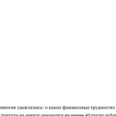
многие удивлялись: о каких финансовых трудностях
тратила на аренду иномарки не менее 40 тысяч рубл