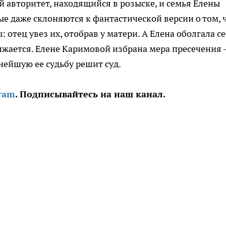
й авторитет, находящийся в розыске, и семья Елены
ые даже склоняются к фантастической версии о том, 
отец увез их, отобрав у матери. А Елена оболгала с
олжается. Елене Каримовой избрана мера пресечения 
ьнейшую ее судьбу решит суд.
ram
. Подписывайтесь на наш канал.