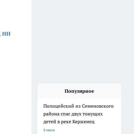
д НН
Популярное
Полицейский из Семеновского
района спас двух тонущих
детей в реке Керженец
9 июля