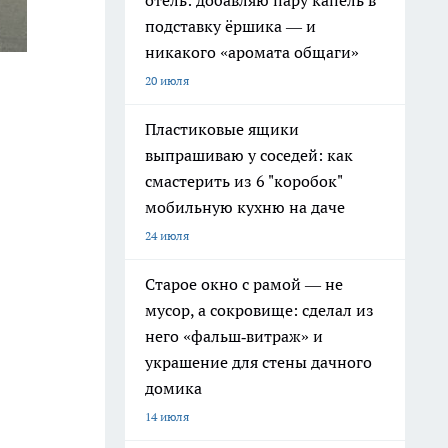
отель: добавляю пару капель в
подставку ёршика — и
никакого «аромата общаги»
20 июля
Пластиковые ящики
выпрашиваю у соседей: как
смастерить из 6 "коробок"
мобильную кухню на даче
24 июля
Старое окно с рамой — не
мусор, а сокровище: сделал из
него «фальш‑витраж» и
украшение для стены дачного
домика
14 июля