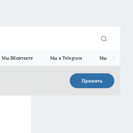
Мы ВКонтакте
Мы в Telegram
Мы в MAX
Принять