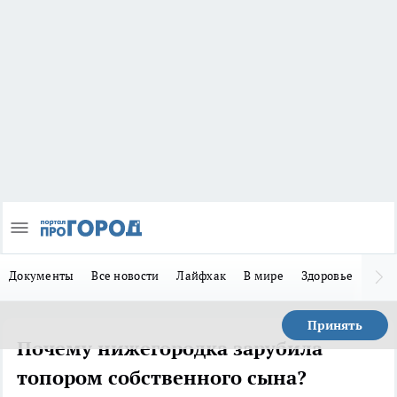
Документы
Все новости
Лайфхак
В мире
Здоровье
Зака
Принять
Почему нижегородка зарубила
топором собственного сына?