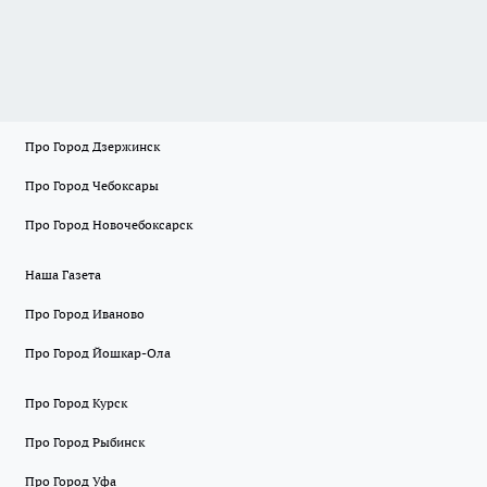
Про Город Дзержинск
Про Город Чебоксары
Про Город Новочебоксарск
Наша Газета
Про Город Иваново
Про Город Йошкар-Ола
Про Город Курск
Про Город Рыбинск
Про Город Уфа